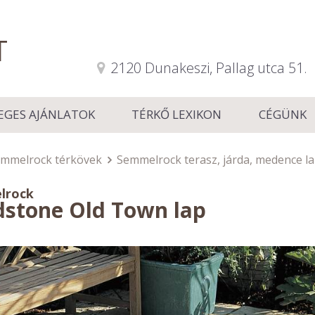
T
2120 Dunakeszi, Pallag utca 51.
EGES AJÁNLATOK
TÉRKŐ LEXIKON
CÉGÜNK
mmelrock térkövek
Semmelrock terasz, járda, medence l
lrock
dstone Old Town lap