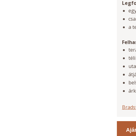
Legfo
egy
csa
a t
Felha
te
tél
ut
átj
be
ár
Brads
Ajá