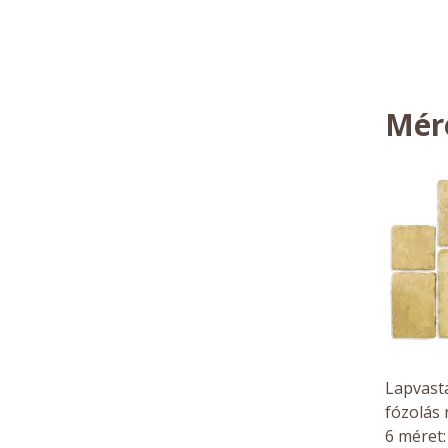
Mér
Lapvasta
fózolás 
6 méret: