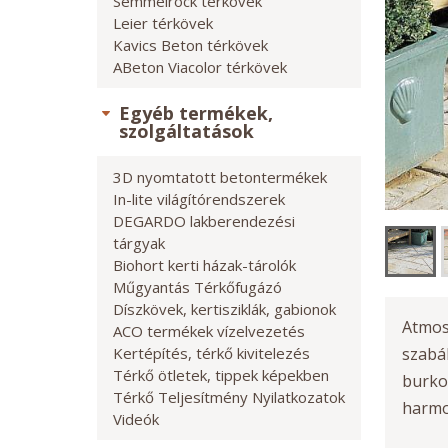
Semmelrock térkövek
Leier térkövek
Kavics Beton térkövek
ABeton Viacolor térkövek
Egyéb termékek,
szolgáltatások
3D nyomtatott betontermékek
In-lite világítórendszerek
DEGARDO lakberendezési
tárgyak
Biohort kerti házak-tárolók
Műgyantás Térkőfugázó
Díszkövek, kertisziklák, gabionok
Atmos
ACO termékek vízelvezetés
Kertépítés, térkő kivitelezés
szabá
Térkő ötletek, tippek képekben
burko
Térkő Teljesítmény Nyilatkozatok
harmon
Videók