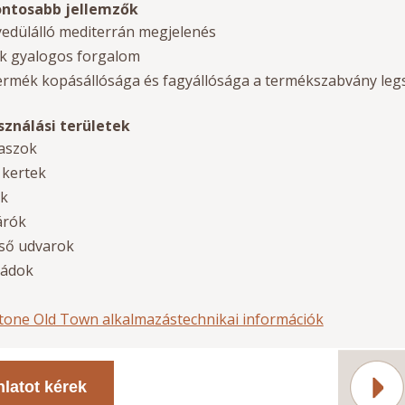
ntosabb jellemzők
edülálló mediterrán megjelenés
k gyalogos forgalom
ermék kopásállósága és fagyállósága a termékszabvány legs
sználási területek
raszok
i kertek
ak
árók
lső udvarok
kádok
tone Old Town alkalmazástechnikai információk
nlatot kérek