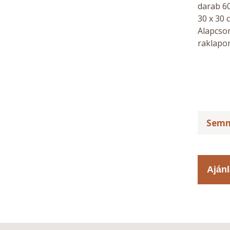
darab 60
30 x 30 
Alapcso
raklapon
Semm
Ajánl