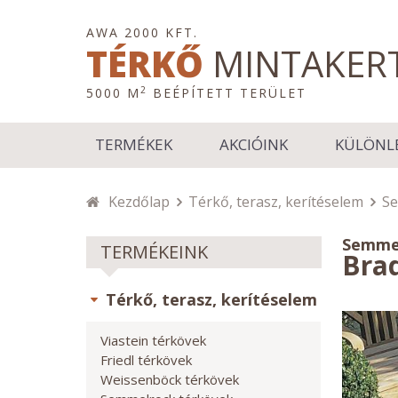
AWA 2000 KFT.
TÉRKŐ
MINTAKER
2
5000 M
BEÉPÍTETT TERÜLET
TERMÉKEK
AKCIÓINK
KÜLÖNL
Kezdőlap
Térkő, terasz, kerítéselem
Se
Semme
TERMÉKEINK
Bra
Térkő, terasz, kerítéselem
Viastein térkövek
Friedl térkövek
Weissenböck térkövek