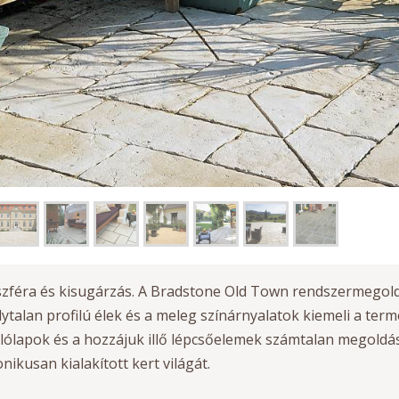
zféra és kisugárzás. A Bradstone Old Town rendszermegold
lytalan profilú élek és a meleg színárnyalatok kiemeli a t
lólapok és a hozzájuk illő lépcsőelemek számtalan megoldási
ikusan kialakított kert világát.