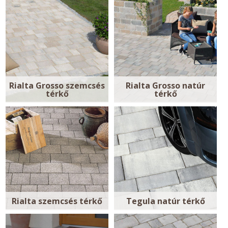
Rialta Grosso szemcsés
Rialta Grosso natúr
térkő
térkő
Rialta szemcsés térkő
Tegula natúr térkő