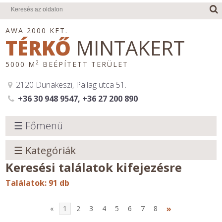
AWA 2000 KFT.
TÉRKŐ
MINTAKERT
2
5000 M
BEÉPÍTETT TERÜLET
2120 Dunakeszi, Pallag utca 51.
+36 30 948 9547, +36 27 200 890
☰ Főmenü
☰ Kategóriák
Keresési találatok
kifejezésre
Találatok: 91 db
»
«
1
2
3
4
5
6
7
8