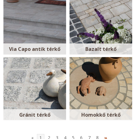
Via Capo antik térkő
Bazalt térkő
Gránit térkő
Homokkő térkő
»
«
1
2
3
4
5
6
7
8