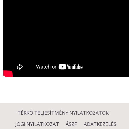
TÉRKŐ TELJESÍTMÉNY NYILATKOZATOK
JOGI NYILATKOZAT
ÁSZF
ADATKEZELÉS