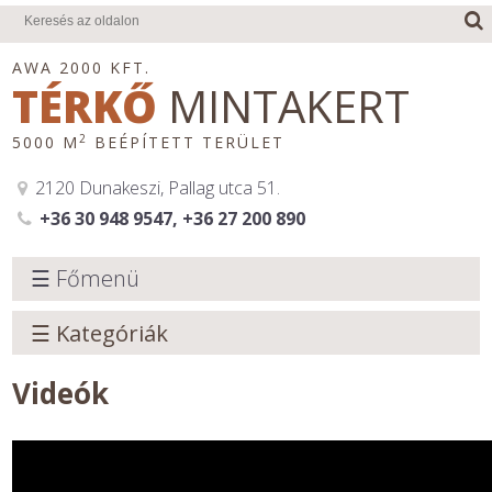
AWA 2000 KFT.
TÉRKŐ
MINTAKERT
2
5000 M
BEÉPÍTETT TERÜLET
2120 Dunakeszi, Pallag utca 51.
+36 30 948 9547, +36 27 200 890
☰ Főmenü
☰ Kategóriák
Videók