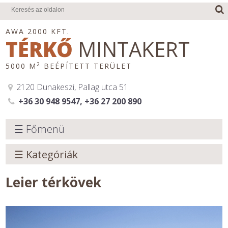
AWA 2000 KFT.
TÉRKŐ
MINTAKERT
2
5000 M
BEÉPÍTETT TERÜLET
2120 Dunakeszi, Pallag utca 51.
+36 30 948 9547, +36 27 200 890
☰ Főmenü
☰ Kategóriák
Leier térkövek