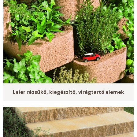
Leier rézsűkő, kiegészítő, virágtartó elemek