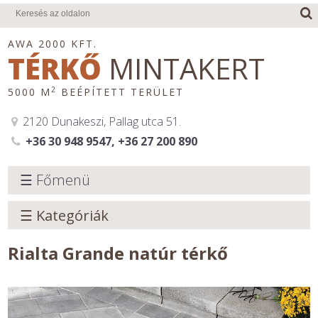
AWA 2000 KFT.
TÉRKŐ
MINTAKERT
2
5000 M
BEÉPÍTETT TERÜLET
2120 Dunakeszi, Pallag utca 51.
+36 30 948 9547, +36 27 200 890
☰ Főmenü
☰ Kategóriák
Rialta Grande natúr térkő