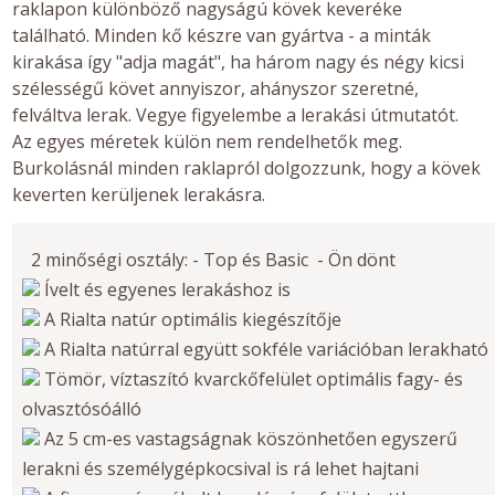
raklapon különböző nagyságú kövek keveréke
található. Minden kő készre van gyártva - a minták
kirakása így "adja magát", ha három nagy és négy kicsi
szélességű követ annyiszor, ahányszor szeretné,
felváltva lerak. Vegye figyelembe a lerakási útmutatót.
Az egyes méretek külön nem rendelhetők meg.
Burkolásnál minden raklapról dolgozzunk, hogy a kövek
keverten kerüljenek lerakásra.
2 minőségi osztály: - Top és Basic - Ön dönt
Ívelt és egyenes lerakáshoz is
A Rialta natúr optimális kiegészítője
A Rialta natúrral együtt sokféle variációban lerakható
Tömör, víztaszító kvarckőfelület optimális fagy- és
olvasztósóálló
Az 5 cm-es vastagságnak köszönhetően egyszerű
lerakni és személygépkocsival is rá lehet hajtani