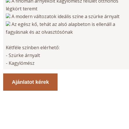
A finoman árnyékolt kagylómész felület otthonos
légkört teremt
A modern változatok ideális színe a szürke árnyalt
Az egész kő, tehát az alsó alapbeton is ellenáll a
fagyásnak és az olvasztósónak
Kétféle színben elérhető:
- Szürke árnyalt
- Kagylómész
Ajánlatot kérek