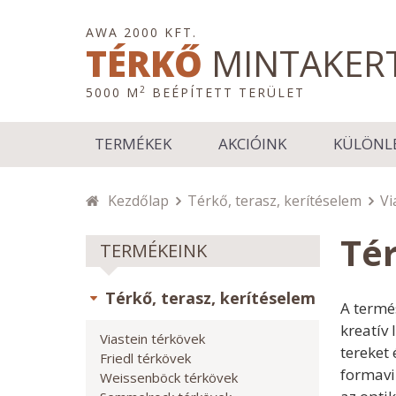
AWA 2000 KFT.
TÉRKŐ
MINTAKER
2
5000 M
BEÉPÍTETT TERÜLET
TERMÉKEK
AKCIÓINK
KÜLÖNL
Kezdőlap
Térkő, terasz, kerítéselem
Vi
Té
TERMÉKEINK
Térkő, terasz, kerítéselem
A termé
kreatív 
Viastein térkövek
tereket
Friedl térkövek
formavi
Weissenböck térkövek