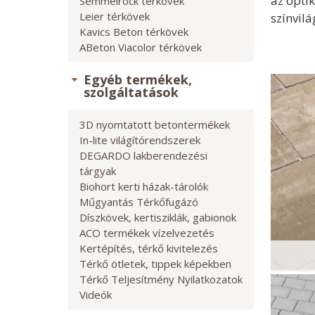
az opti
Semmelrock térkövek
Leier térkövek
színvil
Kavics Beton térkövek
ABeton Viacolor térkövek
Egyéb termékek,
szolgáltatások
3D nyomtatott betontermékek
In-lite világítórendszerek
DEGARDO lakberendezési
tárgyak
Biohort kerti házak-tárolók
Műgyantás Térkőfugázó
Díszkövek, kertisziklák, gabionok
ACO termékek vízelvezetés
Kertépítés, térkő kivitelezés
Térkő ötletek, tippek képekben
Térkő Teljesítmény Nyilatkozatok
Videók