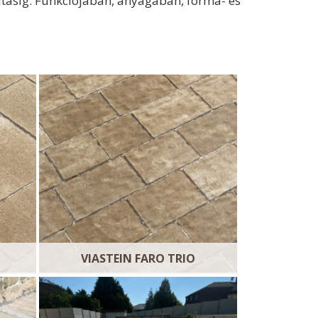
kításig. Funkciójában, anyagában, forma- és
VIASTEIN FARO TRIO