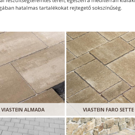
kai feszültségteremtés terén, egészen a mediterrán kiala
ágában hatalmas
tartalékokat rejtegető sokszínűség.
VIASTEIN ALMADA
VIASTEIN FARO SETTE