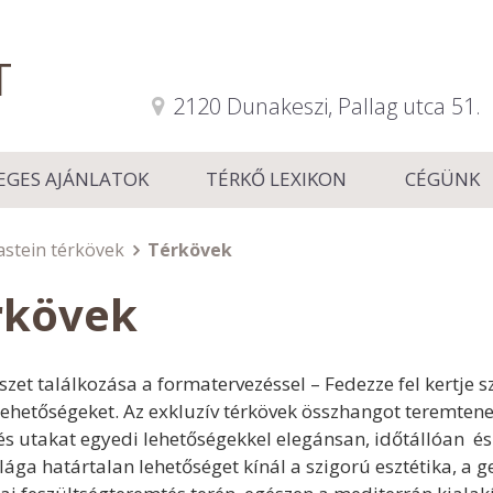
T
2120 Dunakeszi, Pallag utca 51.
EGES AJÁNLATOK
TÉRKŐ LEXIKON
CÉGÜNK
astein térkövek
Térkövek
rkövek
szet találkozása a formatervezéssel – Fedezze fel kertje
lehetőségeket. Az
exkluzív térkövek összhangot teremtenek
 és utakat egyedi lehetőségekkel elegánsan, időtállóan
és
lága határtalan lehetőséget kínál a szigorú esztétika, a 