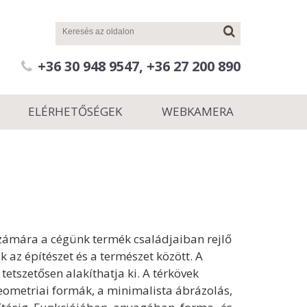
+36 30 948 9547, +36 27 200 890
ELÉRHETŐSÉGEK
WEBKAMERA
 számára a cégünk termék családjaiban rejlő
 az építészet és a természet között. A
 tetszetősen alakíthatja ki. A térkövek
geometriai formák, a minimalista
ábrázolás,