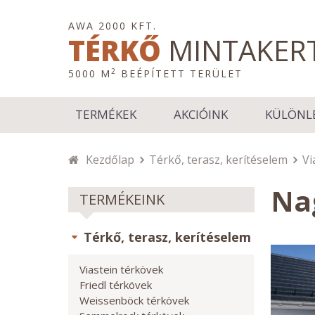
AWA 2000 KFT.
TÉRKŐ
MINTAKER
2
5000 M
BEÉPÍTETT TERÜLET
TERMÉKEK
AKCIÓINK
KÜLÖNL
Kezdőlap
Térkő, terasz, kerítéselem
Vi
Na
TERMÉKEINK
Térkő, terasz, kerítéselem
Viastein térkövek
Friedl térkövek
Weissenböck térkövek