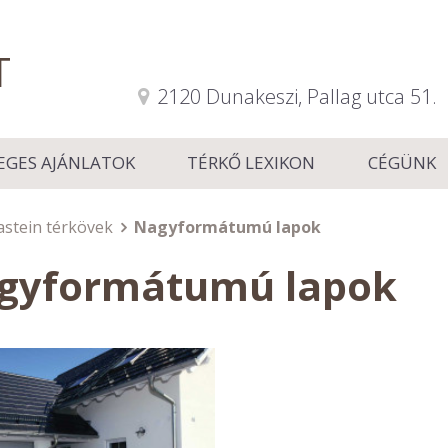
T
2120 Dunakeszi, Pallag utca 51.
EGES AJÁNLATOK
TÉRKŐ LEXIKON
CÉGÜNK
astein térkövek
Nagyformátumú lapok
gyformátumú lapok