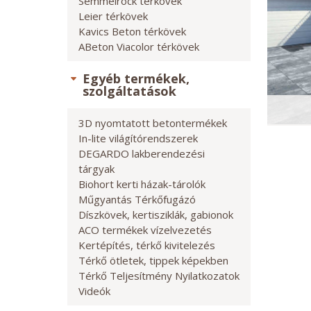
Semmelrock térkövek
Leier térkövek
Kavics Beton térkövek
ABeton Viacolor térkövek
Egyéb termékek,
szolgáltatások
3D nyomtatott betontermékek
In-lite világítórendszerek
DEGARDO lakberendezési
tárgyak
Biohort kerti házak-tárolók
Műgyantás Térkőfugázó
Díszkövek, kertisziklák, gabionok
ACO termékek vízelvezetés
Kertépítés, térkő kivitelezés
Térkő ötletek, tippek képekben
Térkő Teljesítmény Nyilatkozatok
Videók