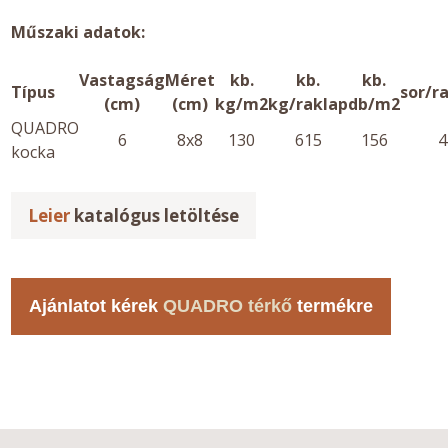
Műszaki adatok:
Vastagság
Méret
kb.
kb.
kb.
Típus
sor/r
(cm)
(cm)
kg/m2
kg/raklap
db/m2
QUADRO
6
8x8
130
615
156
4
kocka
Leier
katalógus letöltése
Ajánlatot kérek
QUADRO térkő
termékre