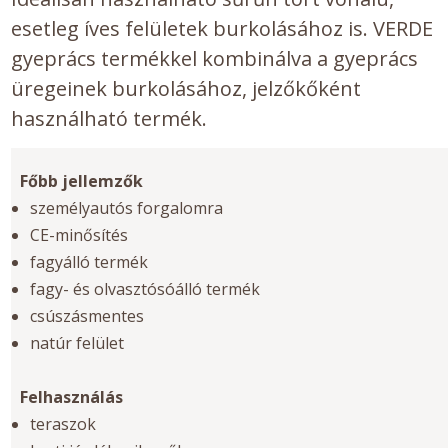
esetleg íves felületek burkolásához is. VERDE
gyeprács termékkel kombinálva a gyeprács
üregeinek burkolásához, jelzőkőként
használható termék.
Főbb jellemzők
személyautós forgalomra
CE-minősítés
fagyálló termék
fagy- és olvasztósóálló termék
csúszásmentes
natúr felület
Felhasználás
teraszok