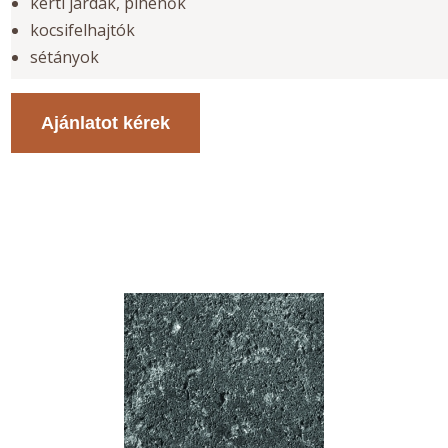
kerti járdák, pihenők
kocsifelhajtók
sétányok
Ajánlatot kérek