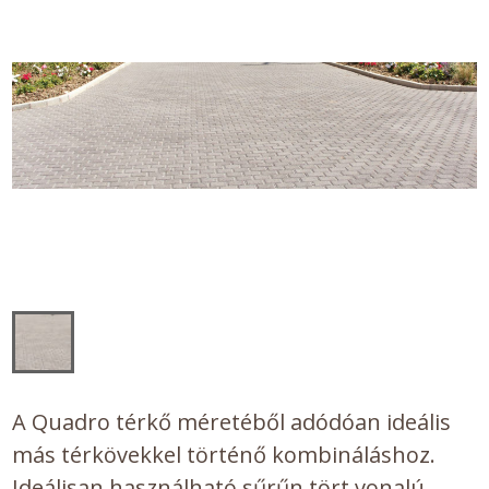
A Quadro térkő méretéből adódóan ideális
más térkövekkel történő kombináláshoz.
Ideálisan használható sűrűn tört vonalú,