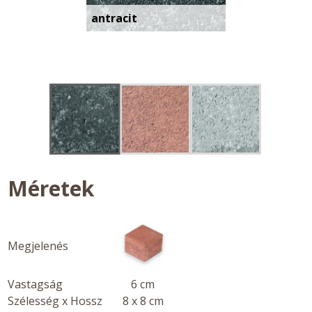
antracit
Méretek
Megjelenés
Vastagság
6 cm
Szélesség x Hossz
8 x 8 cm