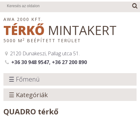
AWA 2000 KFT.
TÉRKŐ
MINTAKERT
2
5000 M
BEÉPÍTETT TERÜLET
2120 Dunakeszi, Pallag utca 51.
+36 30 948 9547, +36 27 200 890
☰ Főmenü
☰ Kategóriák
QUADRO térkő