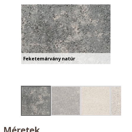
Feketemárvány natúr
Méretek