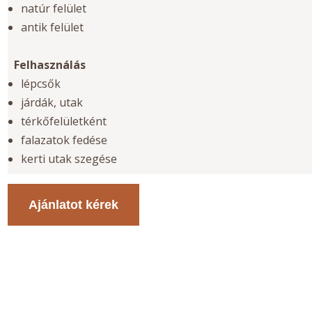
natúr felület
antik felület
Felhasználás
lépcsők
járdák, utak
térkőfelületként
falazatok fedése
kerti utak szegése
Ajánlatot kérek