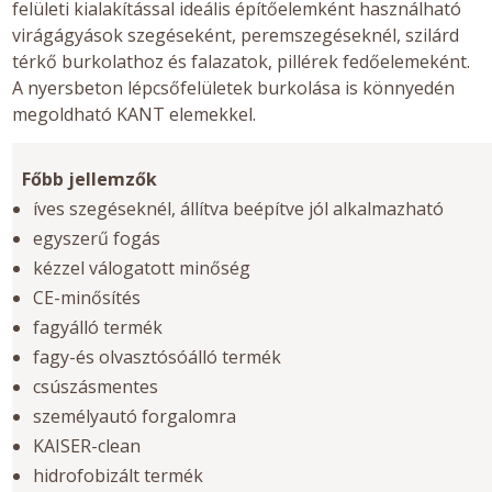
felületi kialakítással ideális építőelemként használható
virágágyások szegéseként, peremszegéseknél, szilárd
térkő burkolathoz és falazatok, pillérek fedőelemeként.
A nyersbeton lépcsőfelületek burkolása is könnyedén
megoldható KANT elemekkel.
Főbb jellemzők
íves szegéseknél, állítva beépítve jól alkalmazható
egyszerű fogás
kézzel válogatott minőség
CE-minősítés
fagyálló termék
fagy-és olvasztósóálló termék
csúszásmentes
személyautó forgalomra
KAISER-clean
hidrofobizált termék