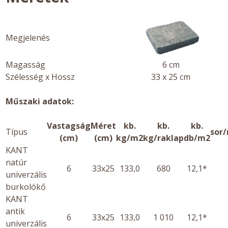
Megjelenés
Magasság
6 cm
Szélesség x Hossz
33 x 25 cm
Műszaki adatok:
Vastagság
Méret
kb.
kb.
kb.
Típus
sor/
(cm)
(cm)
kg/m2
kg/raklap
db/m2
KANT
natúr
6
33x25
133,0
680
12,1*
univerzális
burkolókő
KANT
antik
6
33x25
133,0
1 010
12,1*
univerzális