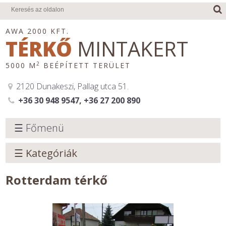
AWA 2000 KFT.
TÉRKŐ
MINTAKERT
2
5000 M
BEÉPÍTETT TERÜLET
2120 Dunakeszi, Pallag utca 51.
+36 30 948 9547, +36 27 200 890
☰ Főmenü
☰ Kategóriák
Rotterdam térkő