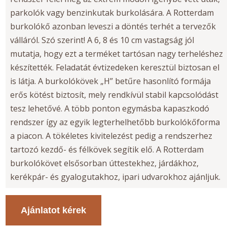
parkolók vagy benzinkutak burkolására. A Rotterdam
burkolókő azonban leveszi a döntés terhét a tervezők
válláról. Szó szerint! A 6, 8 és 10 cm vastagság jól
mutatja, hogy ezt a terméket tartósan nagy terheléshez
készítették. Feladatát évtizedeken keresztül biztosan el
is látja. A burkolókövek „H” betűre hasonlító formája
erős kötést biztosít, mely rendkívül stabil kapcsolódást
tesz lehetővé. A több ponton egymásba kapaszkodó
rendszer így az egyik legterhelhetőbb burkolókőforma
a piacon. A tökéletes kivitelezést pedig a rendszerhez
tartozó kezdő- és félkövek segítik elő. A Rotterdam
burkolókövet elsősorban úttestekhez, járdákhoz,
kerékpár- és gyalogutakhoz, ipari udvarokhoz ajánljuk.
Ajánlatot kérek