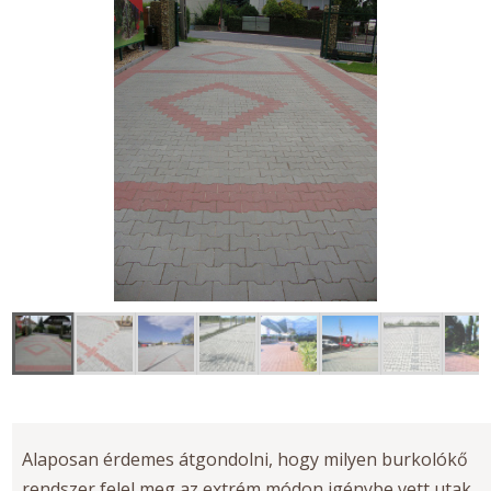
Alaposan érdemes átgondolni, hogy milyen burkolókő
rendszer felel meg az extrém módon igénybe vett utak,