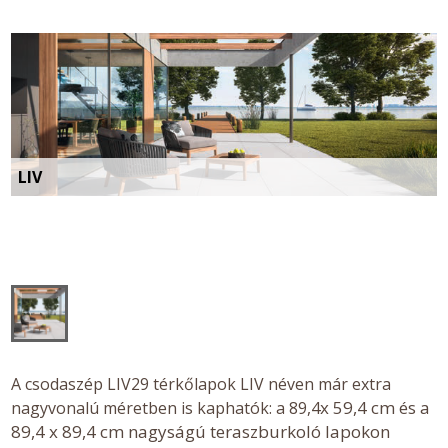
LIV
A csodaszép LIV29 térkőlapok LIV néven már extra
x 59,4 cm és a
nagyvonalú méretben is kaphatók: a 89,4
89,4 x 89,4 cm nagyságú teraszburkoló lapokon