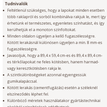
Tudnivalók
Feltétlenül szükséges, hogy a lapokat minden esetben
több raklapról és sorból kombinálva rakjuk le, mert így
érhetünk el természetes, egyenletes színhatást, és így
kerülhetjük el a monoton színfoltokat.
Minden oldalon ügyeljen a kellő fugaszélességre.
Kötött lerakásnál különösen ügyeljen a min. 8 mm-es
fugaszélességre.
Javasoljuk, hogy a 89,4 x 59,4 cm-es és 89,4 x 89,4 cm-
es térkőlapokat ne feles kötésben, hanem harmad-
vagy keresztkötésben rakja le.
A szintkülönbségeket azonnal egyengessük
gumikalapáccsal.
Kötött lerakás (cementfugázás) esetén a széleknél
elszíneződés léphet fel.
Különböző méretek használatakor gyártástechnikai
okokból színeltérések adódhatnak.