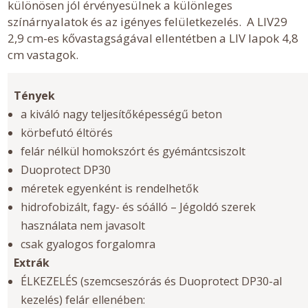
különösen jól érvényesülnek a különleges
színárnyalatok és az igényes felületkezelés. A LIV29
2,9 cm-es kővastagságával ellentétben a LIV lapok 4,8
cm vastagok.
Tények
a kiváló nagy teljesítőképességű beton
körbefutó éltörés
felár nélkül homokszórt és gyémántcsiszolt
Duoprotect DP30
méretek egyenként is rendelhetők
hidrofobizált, fagy- és sóálló – Jégoldó szerek
használata nem javasolt
csak gyalogos forgalomra
Extrák
ÉLKEZELÉS (szemcseszórás és Duoprotect DP30-al
kezelés) felár ellenében: