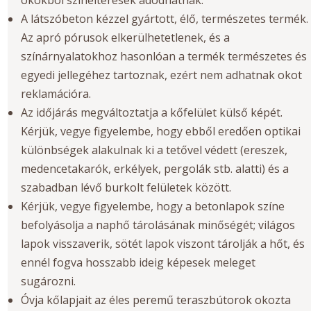
A látszóbeton kézzel gyártott, élő, természetes termék.
Az apró pórusok elkerülhetetlenek, és a
színárnyalatokhoz hasonlóan a termék természetes és
egyedi jellegéhez tartoznak, ezért nem adhatnak okot
reklamációra.
Az időjárás megváltoztatja a kőfelület külső képét.
Kérjük, vegye figyelembe, hogy ebből eredően optikai
különbségek alakulnak ki a tetővel védett (ereszek,
medencetakarók, erkélyek, pergolák stb. alatti) és a
szabadban lévő burkolt felületek között.
Kérjük, vegye figyelembe, hogy a betonlapok színe
befolyásolja a naphő tárolásának minőségét; világos
lapok visszaverik, sötét lapok viszont tárolják a hőt, és
ennél fogva hosszabb ideig képesek meleget
sugározni.
Óvja kőlapjait az éles peremű teraszbútorok okozta