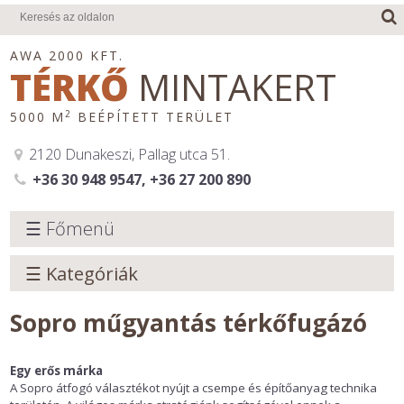
AWA 2000 KFT.
TÉRKŐ
MINTAKERT
2
5000 M
BEÉPÍTETT TERÜLET
2120 Dunakeszi, Pallag utca 51.
+36 30 948 9547, +36 27 200 890
☰ Főmenü
☰ Kategóriák
Sopro műgyantás térkőfugázó
Egy erős márka
A Sopro átfogó választékot nyújt a csempe és építőanyag technika