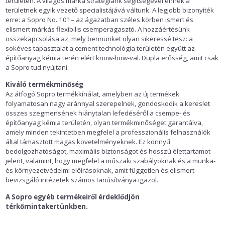
területén. A világos márka stratégiánk segítségével ennek a
területnek egyik vezető specialistájává váltunk. A legjobb bizonyíték
erre: a Sopro No. 101– az ágazatban széles körben ismert és
elismert márkás flexibilis csemperagasztó. A hozzáértésünk
összekapcsolása az, mely bennünket olyan sikeressé tesz: a
sokéves tapasztalat a cement technológia területén együtt az
építőanyag kémia terén elért know-how-val. Dupla erősség, amit csak
a Sopro tud nyújtani.
Kiváló termékminőség
Az átfogó Sopro termékkínálat, amelyben az új termékek
folyamatosan nagy aránnyal szerepelnek, gondoskodik a kereslet
összes szegmensének hiánytalan lefedéséről a csempe- és
építőanyag kémia területén, olyan termékminőséget garantálva,
amely minden tekintetben megfelel a professzionális felhasználók
által támasztott magas követelményeknek. Ez könnyű
bedolgozhatóságot, maximális biztonságot és hosszú élettartamot
jelent, valamint, hogy megfelel a műszaki szabályoknak és a munka-
és környezetvédelmi előírásoknak, amit független és elismert
bevizsgáló intézetek számos tanúsítványa igazol.
A Sopro egyéb termékeiről érdeklődjön
térkőmintakertünkben.