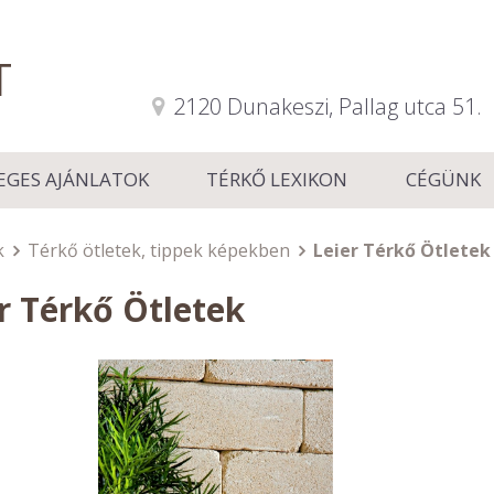
T
2120 Dunakeszi, Pallag utca 51.
EGES AJÁNLATOK
TÉRKŐ LEXIKON
CÉGÜNK
k
Térkő ötletek, tippek képekben
Leier Térkő Ötletek
r Térkő Ötletek