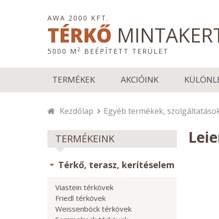
AWA 2000 KFT.
TÉRKŐ
MINTAKER
2
5000 M
BEÉPÍTETT TERÜLET
TERMÉKEK
AKCIÓINK
KÜLÖNL
Kezdőlap
Egyéb termékek, szolgáltatáso
Leie
TERMÉKEINK
Térkő, terasz, kerítéselem
Viastein térkövek
Friedl térkövek
Weissenböck térkövek