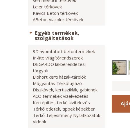
Semmelrock térkövek
Leier térkövek
Kavics Beton térkövek
ABeton Viacolor térkövek
Egyéb termékek,
szolgáltatások
3D nyomtatott betontermékek
In-lite világítórendszerek
DEGARDO lakberendezési
tárgyak
Biohort kerti házak-tárolók
Műgyantás Térkőfugázó
Díszkövek, kertisziklák, gabionok
ACO termékek vízelvezetés
Kertépítés, térkő kivitelezés
Ajá
Térkő ötletek, tippek képekben
Térkő Teljesítmény Nyilatkozatok
Videók