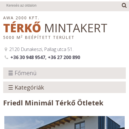
AWA 2000 KFT.
TÉRKŐ
MINTAKERT
2
5000 M
BEÉPÍTETT TERÜLET
2120 Dunakeszi, Pallag utca 51.
+36 30 948 9547, +36 27 200 890
☰ Főmenü
☰ Kategóriák
Friedl Minimál Térkő Ötletek