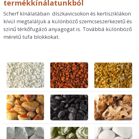
termékkínálatunkból
Scherf kínálatában díszkavicsokon és kertisziklákon
kívül megtaláljuk a különböző szemcseszerkezetű és
szinű térkőfugázó anyagogat is. Továbbá különböző
méretű tufa blokkokat.