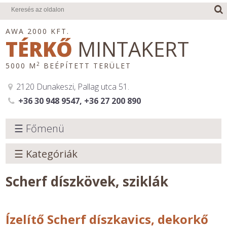
AWA 2000 KFT.
TÉRKŐ
MINTAKERT
2
5000 M
BEÉPÍTETT TERÜLET
2120 Dunakeszi, Pallag utca 51.
+36 30 948 9547, +36 27 200 890
☰ Főmenü
☰ Kategóriák
Scherf díszkövek, sziklák
Ízelítő Scherf díszkavics, dekorkő