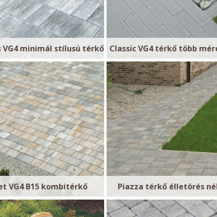
VG4 minimál stílusú térkő
Classic VG4 térkő több mé
et VG4 B15 kombitérkő
Piazza térkő élletörés né