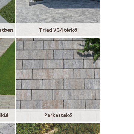
retben
Triad VG4 térkő
lkül
Parkettakő