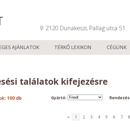
T
2120 Dunakeszi, Pallag utca 51.
EGES AJÁNLATOK
TÉRKŐ LEXIKON
CÉGÜNK
sési találatok
kifejezésre
ok: 100 db
Gyártó:
Rendezés
«
1
2
3
4
5
6
7