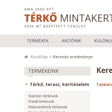
AWA 2000 KFT.
TÉRKŐ
MINTAKER
2
5000 M
BEÉPÍTETT TERÜLET
TERMÉKEK
AKCIÓINK
KÜLÖNL
Kezdőlap
Keresés eredménye
Kere
TERMÉKEINK
Térkő, terasz, kerítéselem
Találat
Viastein térkövek
Friedl térkövek
Weissenböck térkövek