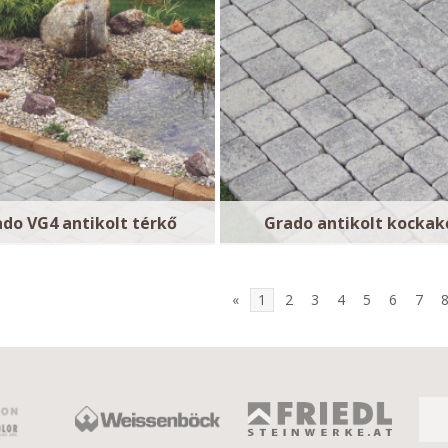
do VG4 antikolt térkő
Grado antikolt kockak
«
1
2
3
4
5
6
7