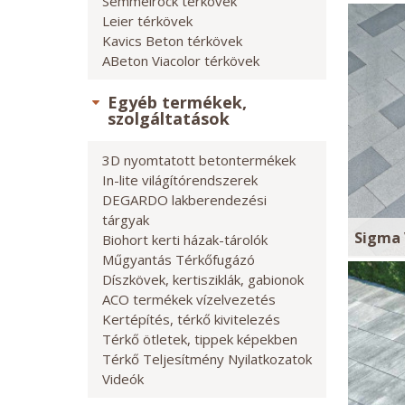
Semmelrock térkövek
Leier térkövek
Kavics Beton térkövek
ABeton Viacolor térkövek
Egyéb termékek,
szolgáltatások
3D nyomtatott betontermékek
In-lite világítórendszerek
DEGARDO lakberendezési
tárgyak
Sigma 
Biohort kerti házak-tárolók
Műgyantás Térkőfugázó
Díszkövek, kertisziklák, gabionok
ACO termékek vízelvezetés
Kertépítés, térkő kivitelezés
Térkő ötletek, tippek képekben
Térkő Teljesítmény Nyilatkozatok
Videók