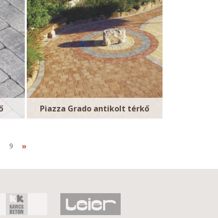
ő
Piazza Grado antikolt térkő
»
8
9