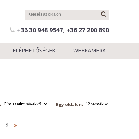
+36 30 948 9547, +36 27 200 890
ELÉRHETŐSÉGEK
WEBKAMERA
:
Egy oldalon:
»
8
9