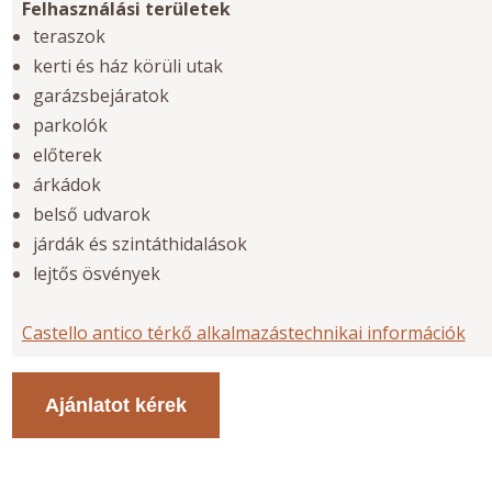
Felhasználási területek
teraszok
kerti és ház körüli utak
garázsbejáratok
parkolók
előterek
árkádok
belső udvarok
járdák és szintáthidalások
lejtős ösvények
Castello antico térkő alkalmazástechnikai információk
Ajánlatot kérek