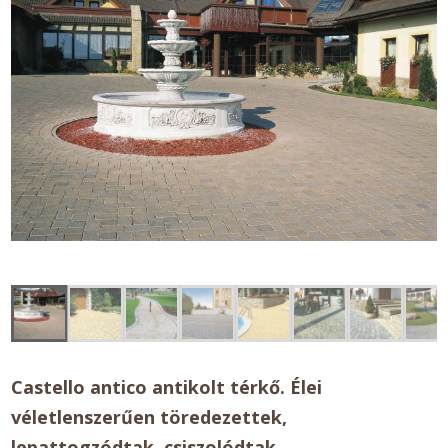
Castello antico antikolt térkő. Élei
véletlenszerűen töredezettek,
lepattogzódtak, csiszolódtak.