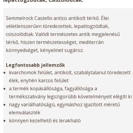
Semmelrock Castello antico antikolt térkő. Élei
véletlenszerűen töredezettek, lepattogzódtak,
csiszolódtak. Valódi természetes antik megjelenésű
térkő, hiszen természetességet, mediterrán
könnyedséget, kényelmet sugároz.
Legfontosabb jellemzők
kvarchomok felület, antikolt, szabálytalanul töredezett
élek, enyhén karcos felület
a termék kopásállósága, fagyállósága a
termékszabvány legszigorúbb követelményeit elégíti ki
nagy variálhatóságú, egymáshoz igazított méretű
elemválaszték
könnyen kezelhető és lerakható