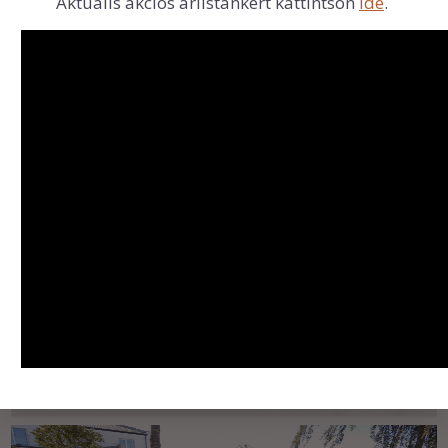
Aktuális akciós árlistánkért kattintson
ide
.
Egyéb termékek, szolgáltatások
Videók
Aktuális AKCIÓINK