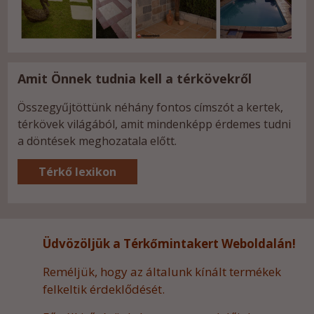
Amit Önnek tudnia kell a térkövekről
Összegyűjtöttünk néhány fontos címszót a kertek,
térkövek világából, amit mindenképp érdemes tudni
a döntések meghozatala előtt.
Térkő lexikon
Üdvözöljük a Térkőmintakert Weboldalán!
Reméljük, hogy az általunk kínált termékek
felkeltik érdeklődését.