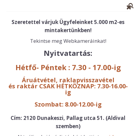
AWA 2000 KFT.
Szeretettel várjuk Ügyfeleinket 5.000 m2-es
TÉRKŐ
MINTAKERT
mintakertünkben!
2
5000 M
BEÉPÍTETT TERÜLET
Tekintse meg W
ebkameráinkat!
Nyitvatartás:
2120 Dunakeszi, Pallag utca 51.
+36 30 948 9547, +36 27 200 890
Hétfő- Péntek : 7.30 - 17.00-ig
☰ Főmenü
Áruátvétel, raklapvisszavétel
és raktár
CSAK HÉTKÖZNAP: 7.30-16.00-
ig
Szombat: 8.00-12.00-ig
Cím: 2120 Dunakeszi, Pallag utca 51. (Aldival
szemben)