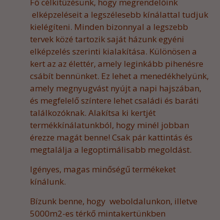
Fő célkitűzésünk, hogy megrendelőink
elképzeléseit a legszélesebb kínálattal tudjuk
kielégíteni.
Minden bizonnyal a legszebb
tervek közé tartozik saját házunk egyéni
elképzelés szerinti kialakítása. Különösen a
kert az az élettér, amely leginkább pihenésre
csábít bennünket. Ez lehet a menedékhelyünk,
amely megnyugvást nyújt a napi hajszában,
és megfelelő színtere lehet családi és baráti
találkozóknak. Alakítsa ki kertjét
termékkínálatunkból, hogy minél jobban
érezze magát benne! Csak pár kattintás és
megtalálja a legoptimálisabb megoldást.
Igényes, magas minőségű termékeket
kínálunk.
Bízunk benne,
hogy weboldalunkon, illetve
5000m2-es térkő mintakertünkben