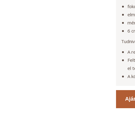
fok
elm
mér
6 c
Tudniv
A r
Fel
el 
A k
Ajá