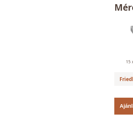
Mér
15 
Fried
Ajánl