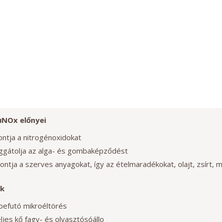
uNOx előnyei
ontja a nitrogénoxidokat
gátolja az alga- és gombaképződést
ontja a szerves anyagokat, így az ételmaradékokat, olajt, zsírt, 
k
befutó mikroéltörés
eljes kő fagy- és olvasztósóállo