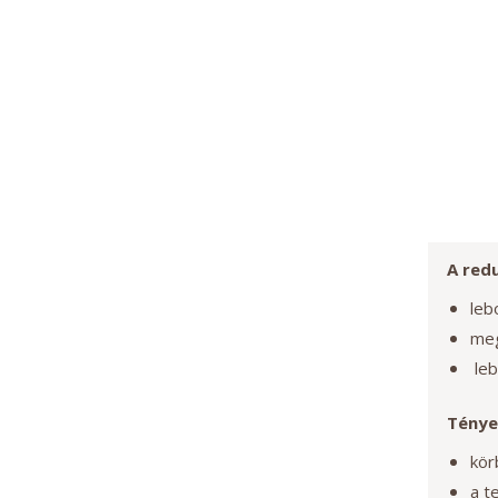
A red
leb
meg
leb
Ténye
kör
a t