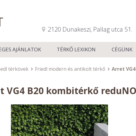
T
2120 Dunakeszi, Pallag utca 51.
EGES AJÁNLATOK
TÉRKŐ LEXIKON
CÉGÜNK
iedl térkövek
Friedl modern és antikolt térkő
Arret VG
et VG4 B20 kombitérkő reduN