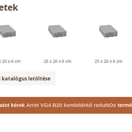
etek
x 20 x 6 cm
20 x 20 x 6 cm
25 x 20 x 6 cm
l
katalógus letöltése
atot kérek
Arret VG4 B20 kombitérkő reduNOx
termé