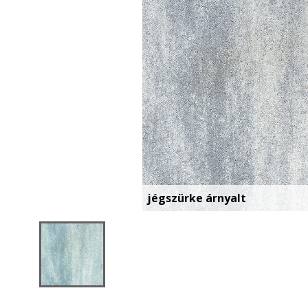
jégszürke árnyalt