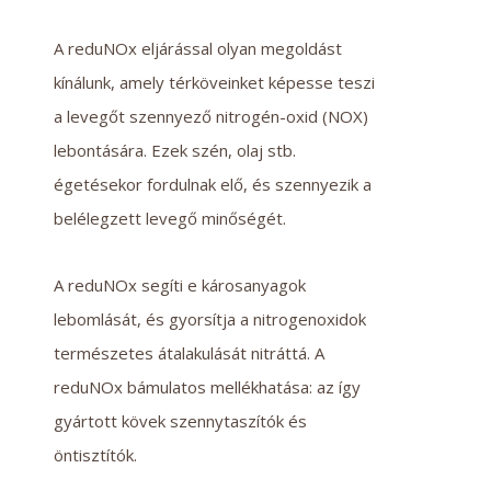
A reduNOx eljárással olyan megoldást
kínálunk, amely térköveinket képesse teszi
a levegőt szennyező nitrogén-oxid (NOX)
lebontására. Ezek szén, olaj stb.
égetésekor fordulnak elő, és szennyezik a
belélegzett levegő minőségét.
A reduNOx segíti e károsanyagok
lebomlását, és gyorsítja a nitrogenoxidok
természetes átalakulását nitráttá. A
reduNOx bámulatos mellékhatása: az így
gyártott kövek szennytaszítók és
öntisztítók.