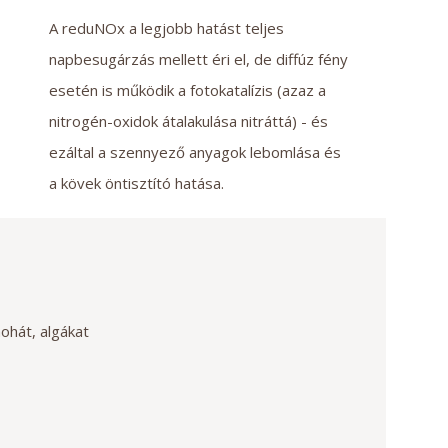
A reduNOx a legjobb hatást teljes
napbesugárzás mellett éri el, de diffúz fény
esetén is működik a fotokatalízis (azaz a
nitrogén-oxidok átalakulása nitráttá) - és
ezáltal a szennyező anyagok lebomlása és
a kövek öntisztító hatása.
mohát, algákat