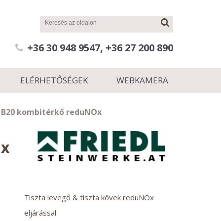
+36 30 948 9547, +36 27 200 890
ELÉRHETŐSÉGEK
WEBKAMERA
4 B20 kombitérkő reduNOx
Ox
Tiszta levegő & tiszta kövek reduNOx
eljárással