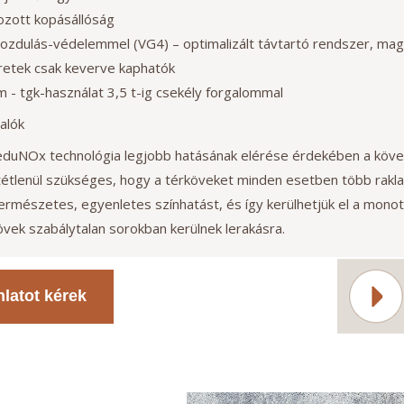
ozott kopásállóság
ozdulás-védelemmel (VG4) – optimalizált távtartó rendszer, maga
etek csak keverve kaphatók
m - tgk-használat 3,5 t-ig csekély forgalommal
alók
eduNOx technológia legjobb hatásának elérése érdekében a köveze
tétlenül szükséges, hogy a térköveket minden esetben több raklap
természetes, egyenletes színhatást, és így kerülhetjük el a monot
övek szabálytalan sorokban kerülnek lerakásra.
nlatot kérek