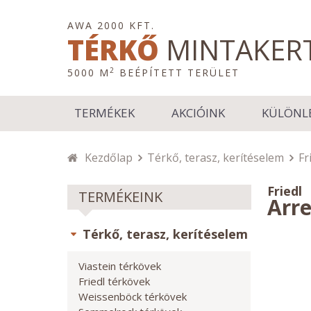
AWA 2000 KFT.
TÉRKŐ
MINTAKER
2
5000 M
BEÉPÍTETT TERÜLET
TERMÉKEK
AKCIÓINK
KÜLÖNL
Kezdőlap
Térkő, terasz, kerítéselem
Fr
Friedl
TERMÉKEINK
Arr
Térkő, terasz, kerítéselem
Viastein térkövek
Friedl térkövek
Weissenböck térkövek