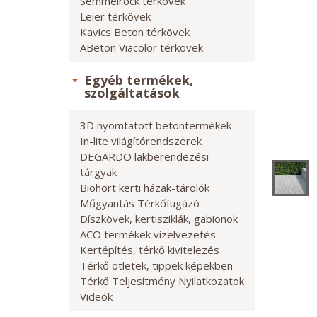
Semmelrock térkövek
Leier térkövek
Kavics Beton térkövek
ABeton Viacolor térkövek
Egyéb termékek,
szolgáltatások
3D nyomtatott betontermékek
In-lite világítórendszerek
DEGARDO lakberendezési
tárgyak
Biohort kerti házak-tárolók
Műgyantás Térkőfugázó
Díszkövek, kertisziklák, gabionok
ACO termékek vízelvezetés
Kertépítés, térkő kivitelezés
Térkő ötletek, tippek képekben
Térkő Teljesítmény Nyilatkozatok
Videók