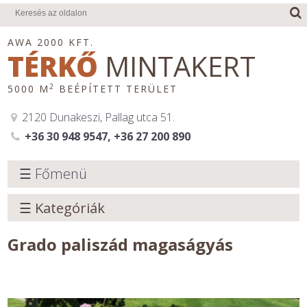
AWA 2000 KFT.
TÉRKŐ
MINTAKERT
2
5000 M
BEÉPÍTETT TERÜLET
2120 Dunakeszi, Pallag utca 51.
+36 30 948 9547, +36 27 200 890
☰ Főmenü
☰ Kategóriák
Grado paliszád magaságyás