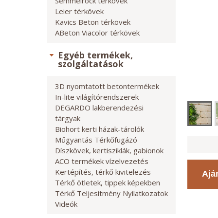
Semmelrock térkövek
Leier térkövek
Kavics Beton térkövek
ABeton Viacolor térkövek
Egyéb termékek,
szolgáltatások
3D nyomtatott betontermékek
In-lite világítórendszerek
DEGARDO lakberendezési
tárgyak
Biohort kerti házak-tárolók
Műgyantás Térkőfugázó
Díszkövek, kertisziklák, gabionok
ACO termékek vízelvezetés
Kertépítés, térkő kivitelezés
Ajá
Térkő ötletek, tippek képekben
Térkő Teljesítmény Nyilatkozatok
Videók