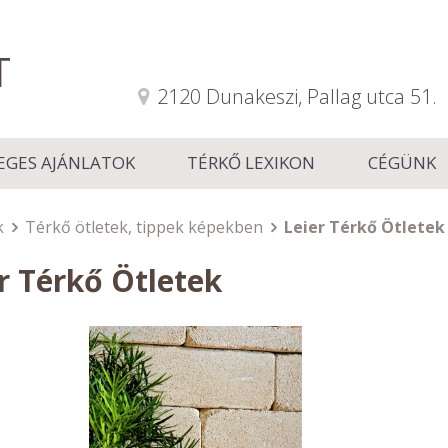
T
2120 Dunakeszi, Pallag utca 51.
EGES AJÁNLATOK
TÉRKŐ LEXIKON
CÉGÜNK
k
Térkő ötletek, tippek képekben
Leier Térkő Ötletek
r Térkő Ötletek