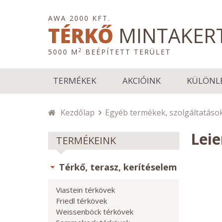
AWA 2000 KFT.
TÉRKŐ
MINTAKER
2
5000 M
BEÉPÍTETT TERÜLET
TERMÉKEK
AKCIÓINK
KÜLÖNL
Kezdőlap
Egyéb termékek, szolgáltatáso
Leie
TERMÉKEINK
Térkő, terasz, kerítéselem
Viastein térkövek
Friedl térkövek
Weissenböck térkövek